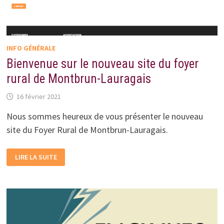
INFO GÉNÉRALE
Bienvenue sur le nouveau site du foyer
rural de Montbrun-Lauragais
16 février 2021
Nous sommes heureux de vous présenter le nouveau
site du Foyer Rural de Montbrun-Lauragais.
BIENVENUE
LIRE LA SUITE
SUR
LE
NOUVEAU
SITE
DU
FOYER
RURAL
DE
MONTBRUN-
LAURAGAIS