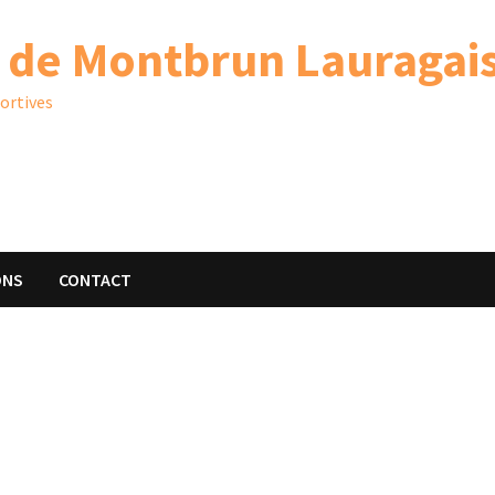
 de Montbrun Lauragai
portives
ONS
CONTACT