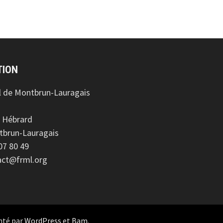
TION
l de Montbrun-Lauragais
 Hébrard
tbrun-Lauragais
 07 80 49
tact@frml.org
nté par
WordPress
et
Bam
.