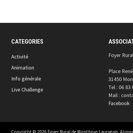
CATEGORIES
ASSOCIA
Foyer Rura
Activité
Animation
Place René
Info générale
31450 Mon
Tel : 06 83
Live Challenge
Mail : con
Facebook
Copyright © 2026
Foyer Rural de Montbrun Lauragais
. Alime