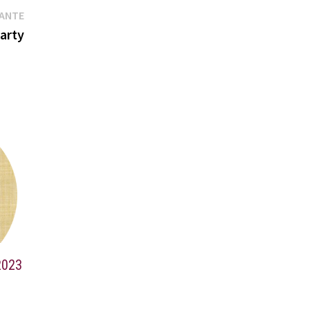
Publication
VANTE
suivante :
arty
-2023