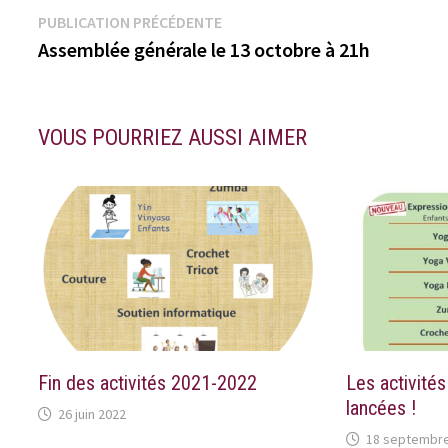
Navigation
Publication
PUBLICATION PRÉCÉDENTE
précédente :
Assemblée générale le 13 octobre à 21h
de
l’article
VOUS POURRIEZ AUSSI AIMER
Fin des activités 2021-2022
Les activité
lancées !
26 juin 2022
18 septembre