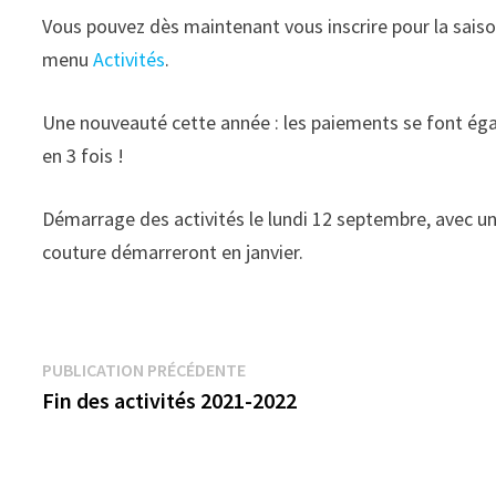
Vous pouvez dès maintenant vous inscrire pour la saison
menu
Activités
.
Une nouveauté cette année : les paiements se font éga
en 3 fois !
Démarrage des activités le lundi 12 septembre, avec un
couture démarreront en janvier.
Navigation
Publication
PUBLICATION PRÉCÉDENTE
précédente :
Fin des activités 2021-2022
de
l’article