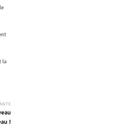
le
ent
 la
Publication
VANTE
suivante :
veau
au !