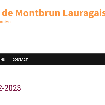
 de Montbrun Lauragai
portives
ONS
CONTACT
22-2023